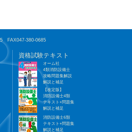
AX047-380-0685
資格試験テキスト
オーム社
4類消防設備士
攻略問題集解説
解説と補足
【改定版】
消防設備士4類
テキスト+問題集
解説と補足
消防設備士6類
テキスト+問題集
解説と補足