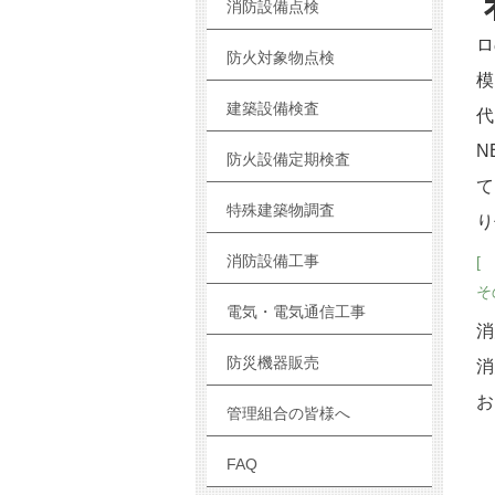
消防設備点検
ロ
防火対象物点検
模
建築設備検査
代
N
防火設備定期検査
て
特殊建築物調査
り
消防設備工事
[
そ
電気・電気通信工事
消
防災機器販売
消
お
管理組合の皆様へ
FAQ