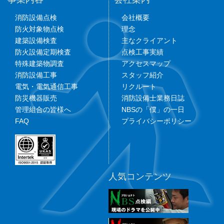
消防設備点検
会社概要
防火対象物点検
理念
建築設備検査
主なクライアント
防火設備定期検査
点検工事実績
特殊建築物調査
アクセスマップ
消防設備工事
スタッフ紹介
電気・電気通信工事
リクルート
防災機器販売
消防設備士業務日誌
管理組合の皆様へ
NBSの「僕」の一日
FAQ
プライバシーポリシー
人気コンテンツ