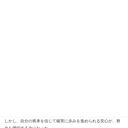
新しい皿が出るたびに「先輩は、幸せですね～」とからかう後
輩たちの声を心地よく聞きながら、「その通りだ」と思う。
「うわ～、この窓からの眺め最高！」子どもと遊んでくれてい
た後輩が、娘を両手で高々と頭上にあげたまま、顎で窓の外を指
した。
立ち上がって外を見ると、下町らしい密集した街灯りと遠くに
見える高速道路が、それなりの夜景を描き出していた。すぐ足元
には、新婚当初に暮らしていたアパートの屋根も見える。
僕がローンを組んで買った家は、転職を
考えていたあの寒い夜に暗い気持ちで見上
げた分譲マンションの最上階だった。
あの時は、到底手が届かないと思ってい
た暮らしは、意外と近くにあった。
楽して来れたわけではない。プロフェッ
ショナルとして結果を求められる厳しさは業界時代以上だった。
しかし、自分の将来を信じて確実に歩みを進められる安心が、努