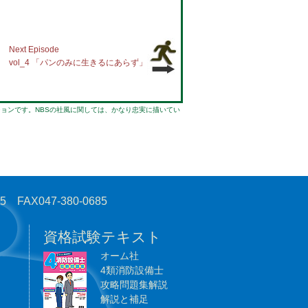
Next Episode
vol_4 「パンのみに生きるにあらず」
ョンです。NBSの社風に関しては、かなり忠実に描いてい
AX047-380-0685
資格試験テキスト
オーム社
4類消防設備士
攻略問題集解説
解説と補足