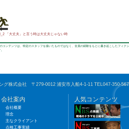
ol_2 「大丈夫」と言う時は大丈夫じゃない時
このコンテンツは、特定のスタッフを描いたものではなく、全員の経験をもとに書き起こしたフィクシ
す。
 〒279-0012 浦安市入船4-1-11 TEL047-350-5675 F
会社案内
人気コンテンツ
会社概要
理念
主なクライアント
点検工事実績