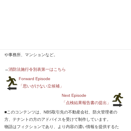
消防法施行令別表第１に掲げられている（１）項～（４）項、
（５）項イ、（６）項、（９）項イの用途で、映画館や飲食店、
ホテル、デパートなど不特定多数の人が出入りするもの。
非特定用途とは
消防法施行令別表第１に掲げられている（５）項ロ、（７）項、
（８）項、（９）項ロ、（１０）項～（１５）項の用途で、工場
や事務所、マンションなど。
→
消防法施行令別表第一はこちら
Forward Episode
「思いがけない立候補」
Next Episode
「点検結果報告書の提出」
■このコンテンツは、NBS取引先の不動産会社、防火管理者の
方、テナントの方のアドバイスを受けて制作しています。
物語はフィクションであり、より内容の濃い情報を提供するた