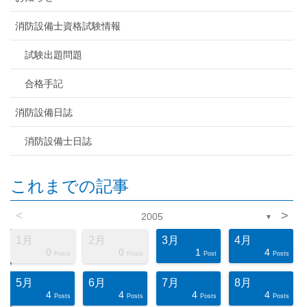
消防設備士資格試験情報
試験出題問題
合格手記
消防設備日誌
消防設備士日誌
これまでの記事
<
>
2005
▼
1月
2月
3月
4月
0
0
1
4
ts
ts
ts
ts
ts
ts
ts
ts
ts
ts
ts
ts
ts
ts
ts
ts
ts
st
st
st
Posts
Posts
Post
Posts
5月
6月
7月
8月
4
4
4
4
ts
ts
ts
ts
ts
ts
ts
ts
ts
ts
ts
ts
ts
ts
ts
ts
ts
st
st
st
Posts
Posts
Posts
Posts