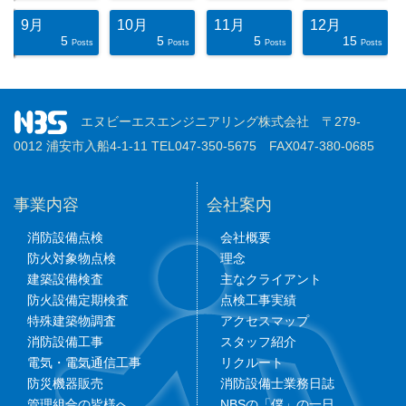
9月
10月
11月
12月
5
5
5
15
ts
ts
ts
ts
ts
ts
ts
ts
ts
ts
ts
ts
ts
ts
ts
ts
ts
st
st
st
Posts
Posts
Posts
Posts
エヌビーエスエンジニアリング株式会社 〒279-
0012 浦安市入船4-1-11 TEL047-350-5675 FAX047-380-0685
事業内容
会社案内
消防設備点検
会社概要
防火対象物点検
理念
建築設備検査
主なクライアント
防火設備定期検査
点検工事実績
特殊建築物調査
アクセスマップ
消防設備工事
スタッフ紹介
電気・電気通信工事
リクルート
防災機器販売
消防設備士業務日誌
管理組合の皆様へ
NBSの「僕」の一日