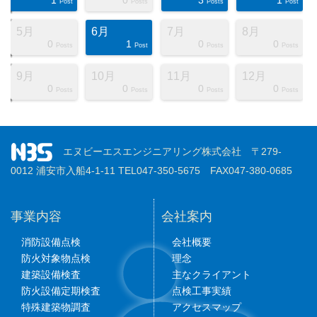
ts
ts
ts
ts
ts
ts
ts
ts
ts
ts
ts
ts
ts
ts
ts
ts
ts
ts
st
st
Post
Posts
Posts
Post
5月
6月
7月
8月
0
1
0
0
ts
ts
ts
ts
ts
ts
ts
ts
ts
ts
ts
ts
ts
ts
ts
ts
ts
st
st
st
Posts
Post
Posts
Posts
9月
10月
11月
12月
0
0
0
0
ts
ts
ts
ts
ts
ts
ts
ts
ts
ts
ts
ts
ts
ts
ts
ts
ts
st
st
st
Posts
Posts
Posts
Posts
エヌビーエスエンジニアリング株式会社 〒279-
0012 浦安市入船4-1-11 TEL047-350-5675 FAX047-380-0685
事業内容
会社案内
消防設備点検
会社概要
防火対象物点検
理念
建築設備検査
主なクライアント
防火設備定期検査
点検工事実績
特殊建築物調査
アクセスマップ