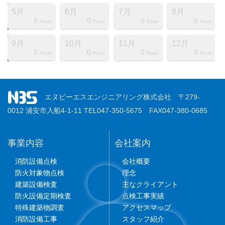
5月
6月
7月
8月
0
0
0
0
ts
ts
ts
ts
ts
ts
ts
ts
ts
ts
ts
ts
ts
ts
ts
ts
ts
st
st
st
Posts
Posts
Posts
Posts
9月
10月
11月
12月
0
0
0
0
ts
ts
ts
ts
ts
ts
ts
ts
ts
ts
ts
ts
ts
ts
ts
ts
ts
st
st
st
Posts
Posts
Posts
Posts
エヌビーエスエンジニアリング株式会社 〒279-
0012 浦安市入船4-1-11 TEL047-350-5675 FAX047-380-0685
事業内容
会社案内
消防設備点検
会社概要
防火対象物点検
理念
建築設備検査
主なクライアント
防火設備定期検査
点検工事実績
特殊建築物調査
アクセスマップ
消防設備工事
スタッフ紹介