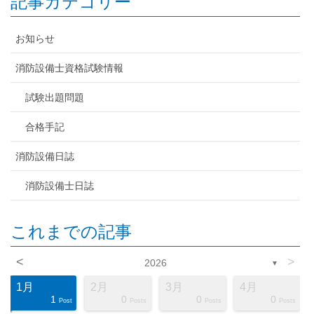
記事カテゴリー
お知らせ
消防設備士資格試験情報
試験出題問題
合格手記
消防設備日誌
消防設備士日誌
これまでの記事
<
>
2026
▼
1月
2月
3月
4月
1
0
0
0
ts
ts
ts
ts
ts
ts
ts
ts
ts
ts
ts
ts
ts
ts
ts
ts
ts
st
st
st
Post
Posts
Posts
Posts