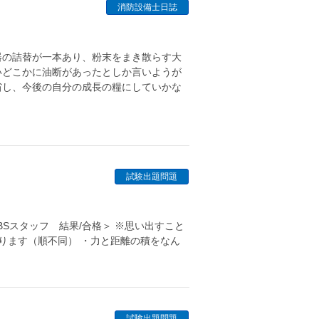
消防設備士日誌
器の詰替が一本あり、粉末をまき散らす大
いどこかに油断があったとしか言いようが
省し、今後の自分の成長の糧にしていかな
試験出題問題
NBSスタッフ 結果/合格＞ ※思い出すこと
ります（順不同） ・力と距離の積をなん
試験出題問題