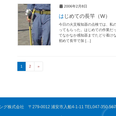
2006年2月8日
はじめての長竿（W）
今日の火災報知器の点検では、私
ってもらった。はじめての作業だ
てなかなか感知器までたどり着け
初めて長竿で加 […]
1
2
»
 〒279-0012 浦安市入船4-1-11 TEL047-350-5675 F