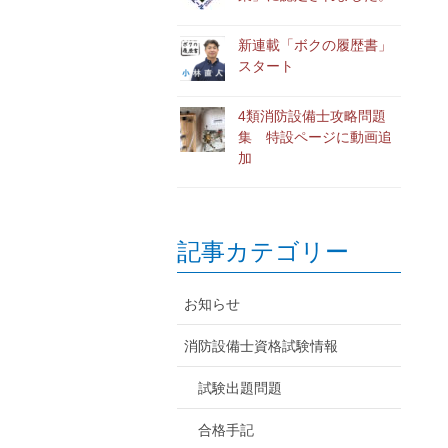
新連載「ボクの履歴書」
スタート
4類消防設備士攻略問題
集 特設ページに動画追
加
記事カテゴリー
お知らせ
消防設備士資格試験情報
試験出題問題
合格手記