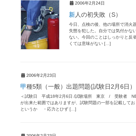
2006年2月24日
新人の初失敗（S）
今日、点検の後、他の場所で消火
失態を犯した。自分では気付かな
ない。今回のことはしっかりと反
くては意味がない […]
2006年2月23日
甲種5類（一般）出題問題(試験日2月6日）
＜試験日 平成18年2月6日 /試験場所 東京 / 受験者 
が出来た範囲ではありますが、試験問題の一部を記載してお
というか ・応力とひず […]
2006年2月23日