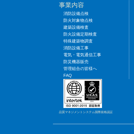
事業内容
消防設備点検
防火対象物点検
建築設備検査
防火設備定期検査
特殊建築物調査
消防設備工事
電気・電気通信工事
防災機器販売
管理組合の皆様へ
FAQ
品質マネジメントシステム国際規格認証