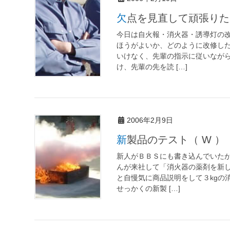
欠点を見直して頑張りた
今日は自火報・消火器・誘導灯の
ほうがよいか、どのように改修し
いけなく、先輩の指示に従いなが
け、先輩の先を読 […]
2006年2月9日
新製品のテスト（ W ）
新人がＢＢＳにも書き込んでいた
んが来社して「消火器の薬剤を新
と自慢気に商品説明をして３kgの
せっかくの新製 […]