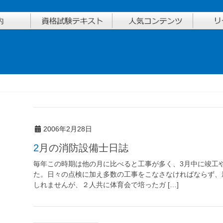
2006年2月28日
2月の消防設備士日誌
毎年この時期は他の月に比べると工事が多く、3月中に竣工
た。日々の点検に加え多数の工事をこなさなければならず、
しれませんが、２人共に体育会で培ったガ […]