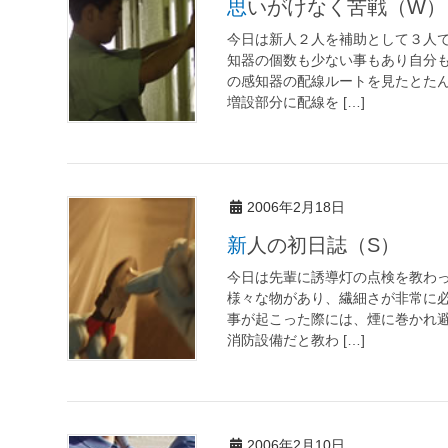
思いがけなく苦戦（W）
今日は新人２人を補助として３人
知器の個数も少ない事もあり自分
の感知器の配線ルートを見たとた
増設部分に配線を […]
2006年2月18日
新人の初日誌（S）
今日は先輩に誘導灯の点検を教わ
様々な物があり、繊細さが非常に
事が起こった際には、煙に巻かれ
消防設備だと教わ […]
2006年2月10日