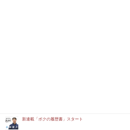
す。 高さが７～８m位あったのでローリング […]
1
2
…
6
»
最近の記事
本年もどうぞよろしくお願いいたします
消防設備士実務経験者アルバイト募集中
「ユースエール認定企業」に認定されました。
新連載「ボクの履歴書」スタート