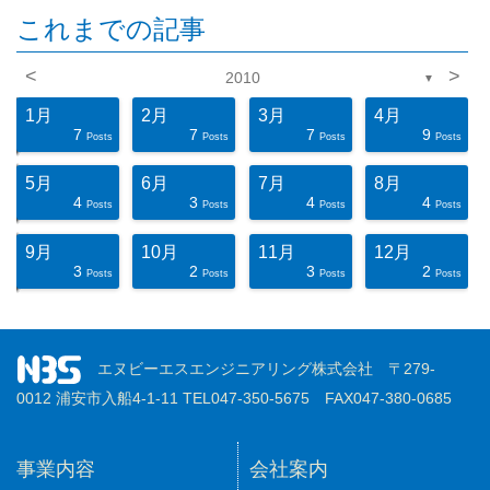
これまでの記事
<
>
2010
▼
1月
2月
3月
4月
7
7
7
9
ts
ts
ts
ts
ts
ts
ts
ts
ts
ts
ts
ts
ts
ts
ts
ts
ts
st
st
st
Posts
Posts
Posts
Posts
5月
6月
7月
8月
4
3
4
4
ts
ts
ts
ts
ts
ts
ts
ts
ts
ts
ts
ts
ts
ts
ts
ts
ts
st
st
st
Posts
Posts
Posts
Posts
9月
10月
11月
12月
3
2
3
2
ts
ts
ts
ts
ts
ts
ts
ts
ts
ts
ts
ts
ts
ts
ts
ts
ts
st
st
st
Posts
Posts
Posts
Posts
エヌビーエスエンジニアリング株式会社 〒279-
0012 浦安市入船4-1-11 TEL047-350-5675 FAX047-380-0685
事業内容
会社案内