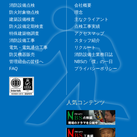
消防設備点検
会社概要
防火対象物点検
理念
建築設備検査
主なクライアント
防火設備定期検査
点検工事実績
特殊建築物調査
アクセスマップ
消防設備工事
スタッフ紹介
電気・電気通信工事
リクルート
防災機器販売
消防設備士業務日誌
管理組合の皆様へ
NBSの「僕」の一日
FAQ
プライバシーポリシー
人気コンテンツ