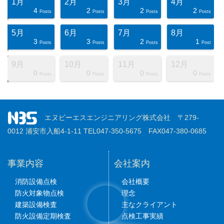
1月
2月
3月
4月
4
2
2
2
ts
ts
ts
ts
ts
ts
ts
ts
ts
ts
ts
ts
ts
ts
ts
ts
ts
st
st
st
Posts
Posts
Posts
Posts
5月
6月
7月
8月
3
3
2
1
ts
ts
ts
ts
ts
ts
ts
ts
ts
ts
ts
ts
ts
ts
ts
ts
ts
ts
st
st
Posts
Posts
Posts
Post
9月
10月
11月
12月
0
0
0
0
ts
ts
ts
ts
ts
ts
ts
ts
ts
ts
ts
ts
ts
ts
ts
ts
ts
st
st
st
Posts
Posts
Posts
Posts
エヌビーエスエンジニアリング株式会社 〒279-
0012 浦安市入船4-1-11 TEL047-350-5675 FAX047-380-0685
事業内容
会社案内
消防設備点検
会社概要
防火対象物点検
理念
建築設備検査
主なクライアント
防火設備定期検査
点検工事実績