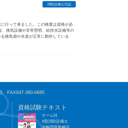
消防設備士日誌
援に行って来ました。この検査は資格が必
は、換気設備や非常照明、給排水設備等の
いる換気扇や水道が正常に動作している
AX047-380-0685
資格試験テキスト
オーム社
4類消防設備士
攻略問題集解説