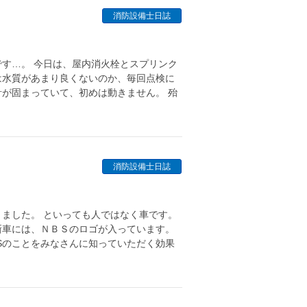
消防設備士日誌
す…。 今日は、屋内消火栓とスプリンク
は水質があまり良くないのか、毎回点検に
が固まっていて、初めは動きません。 殆
消防設備士日誌
ました。 といっても人ではなく車です。
新車には、ＮＢＳのロゴが入っています。
Sのことをみなさんに知っていただく効果