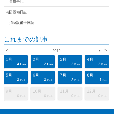
合格手記
消防設備日誌
消防設備士日誌
これまでの記事
<
>
2019
▼
1月
2月
3月
4月
4
2
2
2
ts
ts
ts
ts
ts
ts
ts
ts
ts
ts
ts
ts
ts
ts
ts
ts
ts
st
st
st
Posts
Posts
Posts
Posts
5月
6月
7月
8月
3
3
2
1
ts
ts
ts
ts
ts
ts
ts
ts
ts
ts
ts
ts
ts
ts
ts
ts
ts
ts
st
st
Posts
Posts
Posts
Post
9月
10月
11月
12月
0
0
0
0
ts
ts
ts
ts
ts
ts
ts
ts
ts
ts
ts
ts
ts
ts
ts
ts
ts
st
st
st
Posts
Posts
Posts
Posts