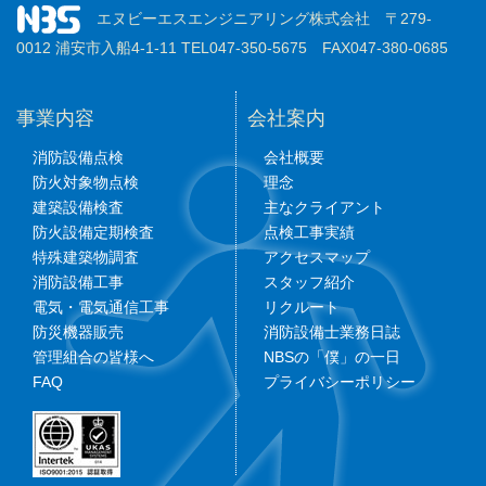
エヌビーエスエンジニアリング株式会社 〒279-
0012 浦安市入船4-1-11 TEL047-350-5675 FAX047-380-0685
事業内容
会社案内
消防設備点検
会社概要
防火対象物点検
理念
建築設備検査
主なクライアント
防火設備定期検査
点検工事実績
特殊建築物調査
アクセスマップ
消防設備工事
スタッフ紹介
電気・電気通信工事
リクルート
防災機器販売
消防設備士業務日誌
管理組合の皆様へ
NBSの「僕」の一日
FAQ
プライバシーポリシー