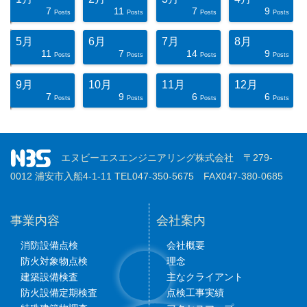
7
11
7
9
ts
ts
ts
ts
ts
ts
ts
ts
ts
ts
ts
ts
ts
ts
ts
ts
ts
st
st
st
Posts
Posts
Posts
Posts
5月
6月
7月
8月
11
7
14
9
ts
ts
ts
ts
ts
ts
ts
ts
ts
ts
ts
ts
ts
ts
ts
ts
ts
st
st
st
Posts
Posts
Posts
Posts
9月
10月
11月
12月
7
9
6
6
ts
ts
ts
ts
ts
ts
ts
ts
ts
ts
ts
ts
ts
ts
ts
ts
ts
st
st
st
Posts
Posts
Posts
Posts
エヌビーエスエンジニアリング株式会社 〒279-
0012 浦安市入船4-1-11 TEL047-350-5675 FAX047-380-0685
事業内容
会社案内
消防設備点検
会社概要
防火対象物点検
理念
建築設備検査
主なクライアント
防火設備定期検査
点検工事実績