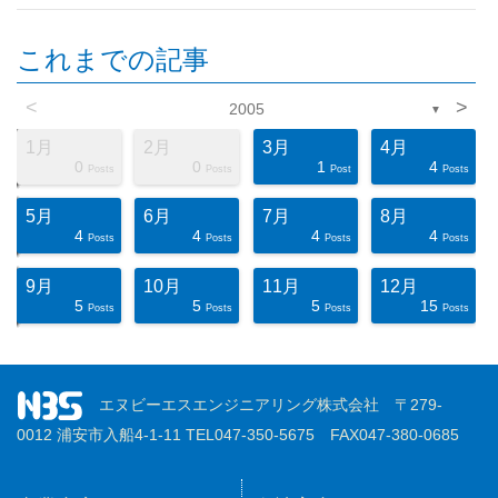
これまでの記事
<
>
2005
▼
1月
2月
3月
4月
0
0
1
4
ts
ts
ts
ts
ts
ts
ts
ts
ts
ts
ts
ts
ts
ts
ts
ts
ts
st
st
st
Posts
Posts
Post
Posts
5月
6月
7月
8月
4
4
4
4
ts
ts
ts
ts
ts
ts
ts
ts
ts
ts
ts
ts
ts
ts
ts
ts
ts
st
st
st
Posts
Posts
Posts
Posts
9月
10月
11月
12月
5
5
5
15
ts
ts
ts
ts
ts
ts
ts
ts
ts
ts
ts
ts
ts
ts
ts
ts
ts
st
st
st
Posts
Posts
Posts
Posts
エヌビーエスエンジニアリング株式会社 〒279-
0012 浦安市入船4-1-11 TEL047-350-5675 FAX047-380-0685