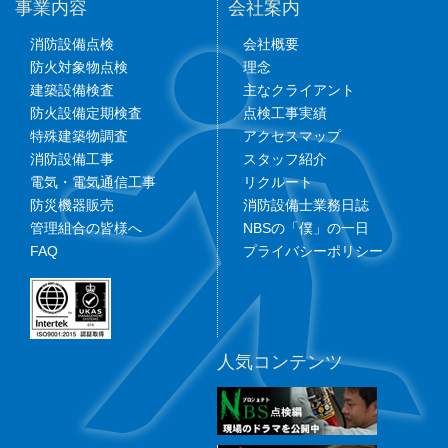
事業内容
会社案内
消防設備点検
会社概要
防火対象物点検
理念
建築設備検査
主なクライアント
防火設備定期検査
点検工事実績
特殊建築物調査
アクセスマップ
消防設備工事
スタッフ紹介
電気・電気通信工事
リクルート
防災機器販売
消防設備士業務日誌
管理組合の皆様へ
NBSの「僕」の一日
FAQ
プライバシーポリシー
人気コンテンツ