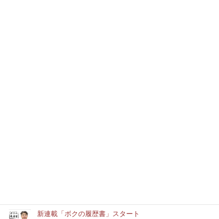
起震車で地震を体験できる事ができた。震度7と
いうのは生まれて初めての経験で、とても立った
り歩いたりできる程のレベルではなかった。もし
自分が本当に同じ規模の地震に遭遇したら、何も
[…]
最近の記事
本年もどうぞよろしくお願いいたします
消防設備士実務経験者アルバイト募集中
「ユースエール認定企業」に認定されました。
新連載「ボクの履歴書」スタート