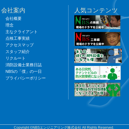
会社案内
人気コンテンツ
会社概要
理念
主なクライアント
点検工事実績
アクセスマップ
スタッフ紹介
リクルート
消防設備士業務日誌
NBSの「僕」の一日
プライバシーポリシー
Copyright ©NBSエンジニアリング株式会社 All Rights Reserved.