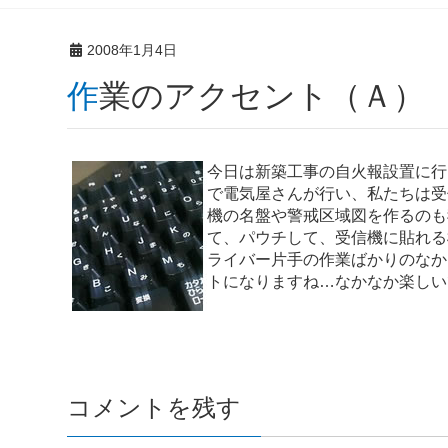
2008年1月4日
作業のアクセント（Ａ）
今日は新築工事の自火報設置に行
で電気屋さんが行い、私たちは受
機の名盤や警戒区域図を作るのも
て、パウチして、受信機に貼れる
ライバー片手の作業ばかりのなか
トになりますね…なかなか楽しい
コメントを残す