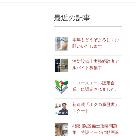
最近の記事
本年もどうぞよろしくお
願いいたします
消防設備士実務経験者ア
ルバイト募集中
「ユースエール認定企
業」に認定されました。
新連載「ボクの履歴書」
スタート
4類消防設備士攻略問題
集 特設ページに動画追