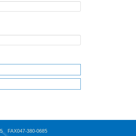
AX047-380-0685