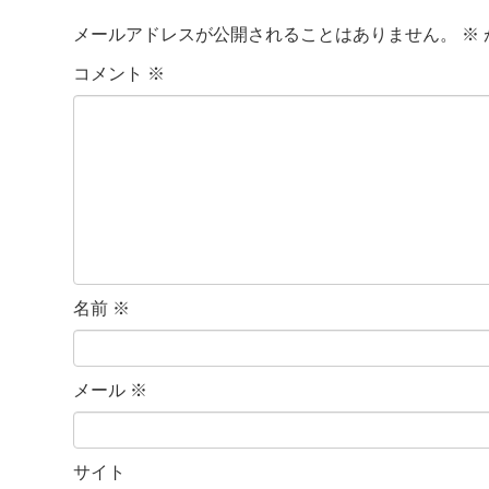
メールアドレスが公開されることはありません。
※
コメント
※
名前
※
メール
※
サイト