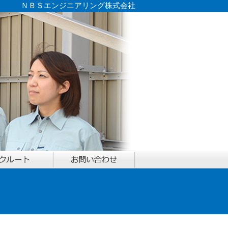
ＮＢＳエンジニアリング株式会社