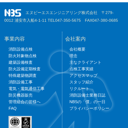
エヌビーエスエンジニアリング株式会社 〒279-
0012 浦安市入船4-1-11 TEL047-350-5675 FAX047-380-0685
事業内容
会社案内
消防設備点検
会社概要
防火対象物点検
理念
建築設備検査
主なクライアント
防火設備定期検査
点検工事実績
特殊建築物調査
アクセスマップ
消防設備工事
スタッフ紹介
電気・電気通信工事
リクルート
防災機器販売
消防設備士業務日誌
管理組合の皆様へ
NBSの「僕」の一日
FAQ
プライバシーポリシー