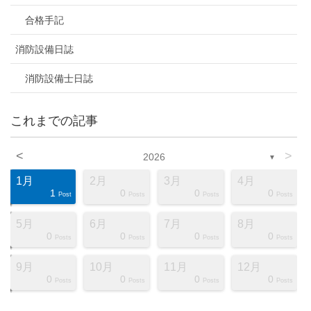
合格手記
消防設備日誌
消防設備士日誌
これまでの記事
<
>
2026
▼
1月
2月
3月
4月
1
0
0
0
ts
ts
ts
ts
ts
ts
ts
ts
ts
ts
ts
ts
ts
ts
ts
ts
ts
st
st
st
Post
Posts
Posts
Posts
5月
6月
7月
8月
0
0
0
0
ts
ts
ts
ts
ts
ts
ts
ts
ts
ts
ts
ts
ts
ts
ts
ts
ts
st
st
st
Posts
Posts
Posts
Posts
9月
10月
11月
12月
0
0
0
0
ts
ts
ts
ts
ts
ts
ts
ts
ts
ts
ts
ts
ts
ts
ts
ts
ts
st
st
st
Posts
Posts
Posts
Posts