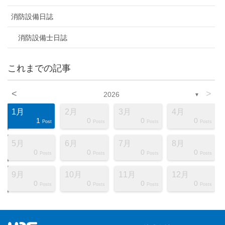
消防設備日誌
消防設備士日誌
これまでの記事
<
>
2026
▼
1月
2月
3月
4月
1
0
0
0
ts
ts
ts
ts
ts
ts
ts
ts
ts
ts
ts
ts
ts
ts
ts
ts
ts
st
st
st
Post
Posts
Posts
Posts
5月
6月
7月
8月
0
0
0
0
ts
ts
ts
ts
ts
ts
ts
ts
ts
ts
ts
ts
ts
ts
ts
ts
ts
st
st
st
Posts
Posts
Posts
Posts
9月
10月
11月
12月
0
0
0
0
ts
ts
ts
ts
ts
ts
ts
ts
ts
ts
ts
ts
ts
ts
ts
ts
ts
st
st
st
Posts
Posts
Posts
Posts