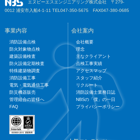
エヌビーエスエンジニアリング株式会社 〒279-
0012 浦安市入船4-1-11 TEL047-350-5675 FAX047-380-0685
事業内容
会社案内
消防設備点検
会社概要
防火対象物点検
理念
建築設備検査
主なクライアント
防火設備定期検査
点検工事実績
特殊建築物調査
アクセスマップ
消防設備工事
スタッフ紹介
電気・電気通信工事
リクルート
防災機器販売
消防設備士業務日誌
管理組合の皆様へ
NBSの「僕」の一日
FAQ
プライバシーポリシー