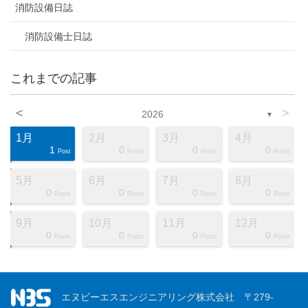
消防設備日誌
消防設備士日誌
これまでの記事
<
>
2026
▼
1月
2月
3月
4月
1
0
0
0
ts
ts
ts
ts
ts
ts
ts
ts
ts
ts
ts
ts
ts
ts
ts
ts
ts
st
st
st
Post
Posts
Posts
Posts
5月
6月
7月
8月
0
0
0
0
ts
ts
ts
ts
ts
ts
ts
ts
ts
ts
ts
ts
ts
ts
ts
ts
ts
st
st
st
Posts
Posts
Posts
Posts
9月
10月
11月
12月
0
0
0
0
ts
ts
ts
ts
ts
ts
ts
ts
ts
ts
ts
ts
ts
ts
ts
ts
ts
st
st
st
Posts
Posts
Posts
Posts
エヌビーエスエンジニアリング株式会社 〒279-