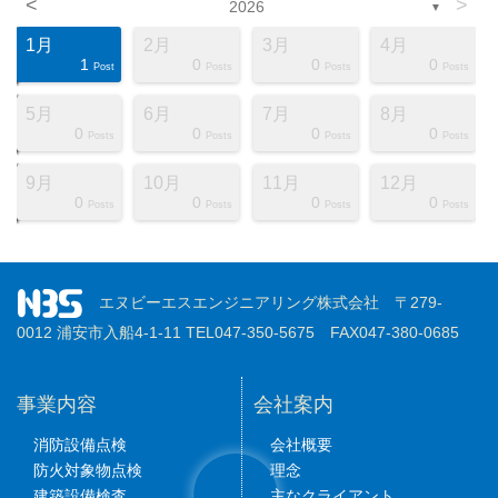
<
>
2026
▼
1月
2月
3月
4月
1
0
0
0
ts
ts
ts
ts
ts
ts
ts
ts
ts
ts
ts
ts
ts
ts
ts
ts
ts
st
st
st
Post
Posts
Posts
Posts
5月
6月
7月
8月
0
0
0
0
ts
ts
ts
ts
ts
ts
ts
ts
ts
ts
ts
ts
ts
ts
ts
ts
ts
st
st
st
Posts
Posts
Posts
Posts
9月
10月
11月
12月
0
0
0
0
ts
ts
ts
ts
ts
ts
ts
ts
ts
ts
ts
ts
ts
ts
ts
ts
ts
st
st
st
Posts
Posts
Posts
Posts
エヌビーエスエンジニアリング株式会社 〒279-
0012 浦安市入船4-1-11 TEL047-350-5675 FAX047-380-0685
事業内容
会社案内
消防設備点検
会社概要
防火対象物点検
理念
建築設備検査
主なクライアント