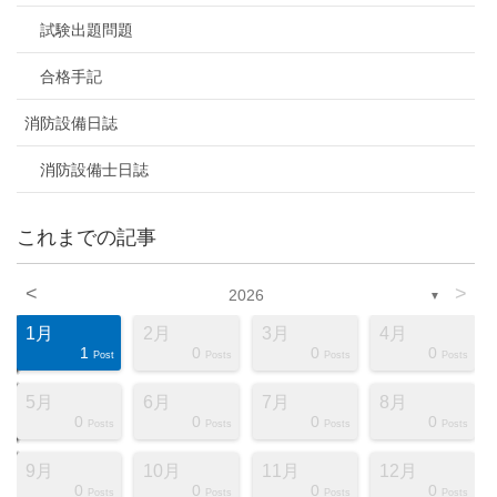
試験出題問題
合格手記
消防設備日誌
消防設備士日誌
これまでの記事
<
>
2026
▼
1月
2月
3月
4月
1
0
0
0
ts
ts
ts
ts
ts
ts
ts
ts
ts
ts
ts
ts
ts
ts
ts
ts
ts
st
st
st
Post
Posts
Posts
Posts
5月
6月
7月
8月
0
0
0
0
ts
ts
ts
ts
ts
ts
ts
ts
ts
ts
ts
ts
ts
ts
ts
ts
ts
st
st
st
Posts
Posts
Posts
Posts
9月
10月
11月
12月
0
0
0
0
ts
ts
ts
ts
ts
ts
ts
ts
ts
ts
ts
ts
ts
ts
ts
ts
ts
st
st
st
Posts
Posts
Posts
Posts