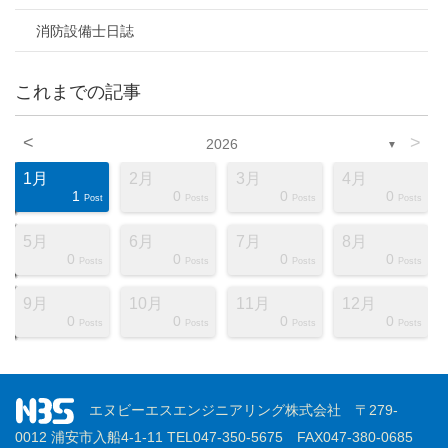
消防設備士日誌
これまでの記事
<
>
2026
▼
1月
2月
3月
4月
1
0
0
0
ts
ts
ts
ts
ts
ts
ts
ts
ts
ts
ts
ts
ts
ts
ts
ts
ts
st
st
st
Post
Posts
Posts
Posts
5月
6月
7月
8月
0
0
0
0
ts
ts
ts
ts
ts
ts
ts
ts
ts
ts
ts
ts
ts
ts
ts
ts
ts
st
st
st
Posts
Posts
Posts
Posts
9月
10月
11月
12月
0
0
0
0
ts
ts
ts
ts
ts
ts
ts
ts
ts
ts
ts
ts
ts
ts
ts
ts
ts
st
st
st
Posts
Posts
Posts
Posts
エヌビーエスエンジニアリング株式会社 〒279-
0012 浦安市入船4-1-11 TEL047-350-5675 FAX047-380-0685