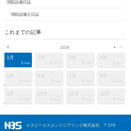
消防設備日誌
消防設備士日誌
これまでの記事
<
>
2026
▼
1月
2月
3月
4月
1
0
0
0
ts
ts
ts
ts
ts
ts
ts
ts
ts
ts
ts
ts
ts
ts
ts
ts
ts
st
st
st
Post
Posts
Posts
Posts
5月
6月
7月
8月
0
0
0
0
ts
ts
ts
ts
ts
ts
ts
ts
ts
ts
ts
ts
ts
ts
ts
ts
ts
st
st
st
Posts
Posts
Posts
Posts
9月
10月
11月
12月
0
0
0
0
ts
ts
ts
ts
ts
ts
ts
ts
ts
ts
ts
ts
ts
ts
ts
ts
ts
st
st
st
Posts
Posts
Posts
Posts
エヌビーエスエンジニアリング株式会社 〒279-