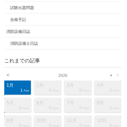
試験出題問題
合格手記
消防設備日誌
消防設備士日誌
これまでの記事
<
>
2026
▼
1月
2月
3月
4月
1
0
0
0
ts
ts
ts
ts
ts
ts
ts
ts
ts
ts
ts
ts
ts
ts
ts
ts
ts
st
st
st
Post
Posts
Posts
Posts
5月
6月
7月
8月
0
0
0
0
ts
ts
ts
ts
ts
ts
ts
ts
ts
ts
ts
ts
ts
ts
ts
ts
ts
st
st
st
Posts
Posts
Posts
Posts
9月
10月
11月
12月
0
0
0
0
ts
ts
ts
ts
ts
ts
ts
ts
ts
ts
ts
ts
ts
ts
ts
ts
ts
st
st
st
Posts
Posts
Posts
Posts