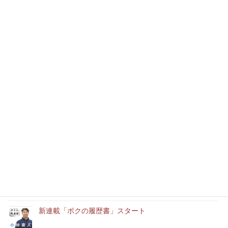
5月の消防設備士日誌
甲種３類試験問題（平成19年6月16日）
最近の記事
本年もどうぞよろしくお願いいたします
消防設備士実務経験者アルバイト募集中
「ユースエール認定企業」に認定されました。
新連載「ボクの履歴書」スタート