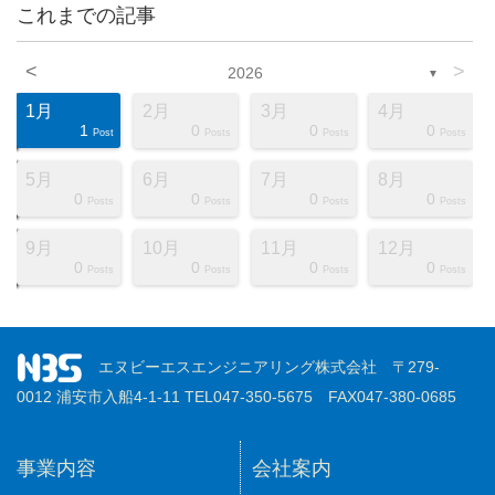
これまでの記事
<
>
2026
▼
1月
2月
3月
4月
1
0
0
0
ts
ts
ts
ts
ts
ts
ts
ts
ts
ts
ts
ts
ts
ts
ts
ts
ts
st
st
st
Post
Posts
Posts
Posts
5月
6月
7月
8月
0
0
0
0
ts
ts
ts
ts
ts
ts
ts
ts
ts
ts
ts
ts
ts
ts
ts
ts
ts
st
st
st
Posts
Posts
Posts
Posts
9月
10月
11月
12月
0
0
0
0
ts
ts
ts
ts
ts
ts
ts
ts
ts
ts
ts
ts
ts
ts
ts
ts
ts
st
st
st
Posts
Posts
Posts
Posts
エヌビーエスエンジニアリング株式会社 〒279-
0012 浦安市入船4-1-11 TEL047-350-5675 FAX047-380-0685
事業内容
会社案内