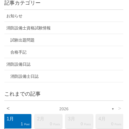
記事カテゴリー
お知らせ
消防設備士資格試験情報
試験出題問題
合格手記
消防設備日誌
消防設備士日誌
これまでの記事
<
>
2026
▼
1月
2月
3月
4月
1
0
0
0
ts
ts
ts
ts
ts
ts
ts
ts
ts
ts
ts
ts
ts
ts
ts
ts
ts
st
st
st
Post
Posts
Posts
Posts