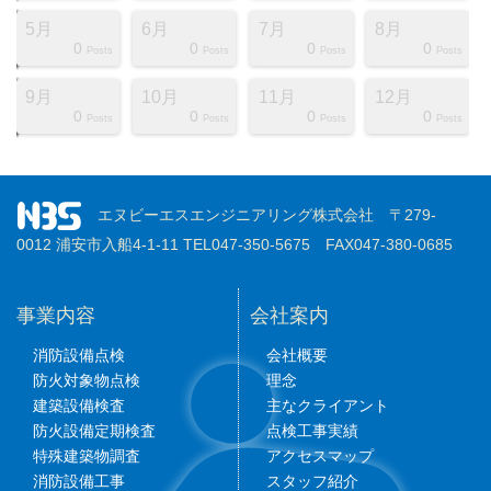
5月
6月
7月
8月
0
0
0
0
ts
ts
ts
ts
ts
ts
ts
ts
ts
ts
ts
ts
ts
ts
ts
ts
ts
st
st
st
Posts
Posts
Posts
Posts
9月
10月
11月
12月
0
0
0
0
ts
ts
ts
ts
ts
ts
ts
ts
ts
ts
ts
ts
ts
ts
ts
ts
ts
st
st
st
Posts
Posts
Posts
Posts
エヌビーエスエンジニアリング株式会社 〒279-
0012 浦安市入船4-1-11 TEL047-350-5675 FAX047-380-0685
事業内容
会社案内
消防設備点検
会社概要
防火対象物点検
理念
建築設備検査
主なクライアント
防火設備定期検査
点検工事実績
特殊建築物調査
アクセスマップ
消防設備工事
スタッフ紹介