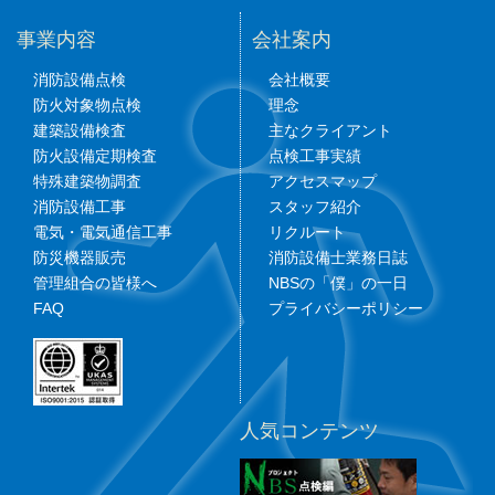
事業内容
会社案内
消防設備点検
会社概要
防火対象物点検
理念
建築設備検査
主なクライアント
防火設備定期検査
点検工事実績
特殊建築物調査
アクセスマップ
消防設備工事
スタッフ紹介
電気・電気通信工事
リクルート
防災機器販売
消防設備士業務日誌
管理組合の皆様へ
NBSの「僕」の一日
FAQ
プライバシーポリシー
人気コンテンツ