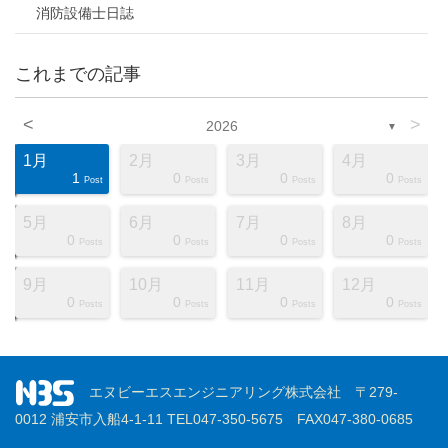
消防設備士日誌
これまでの記事
<
>
2026
▼
1月
2月
3月
4月
1
0
0
0
ts
ts
ts
ts
ts
ts
ts
ts
ts
ts
ts
ts
ts
ts
ts
ts
ts
st
st
st
Post
Posts
Posts
Posts
5月
6月
7月
8月
0
0
0
0
ts
ts
ts
ts
ts
ts
ts
ts
ts
ts
ts
ts
ts
ts
ts
ts
ts
st
st
st
Posts
Posts
Posts
Posts
9月
10月
11月
12月
0
0
0
0
ts
ts
ts
ts
ts
ts
ts
ts
ts
ts
ts
ts
ts
ts
ts
ts
ts
st
st
st
Posts
Posts
Posts
Posts
エヌビーエスエンジニアリング株式会社 〒279-
0012 浦安市入船4-1-11 TEL047-350-5675 FAX047-380-0685