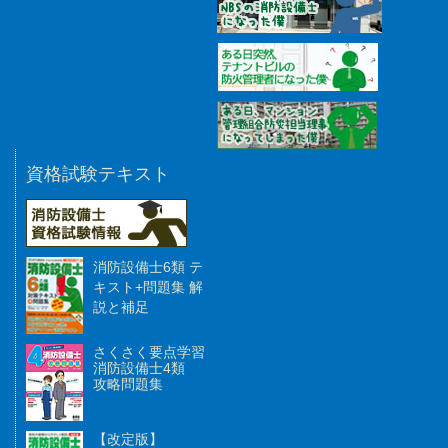
資格試験テキスト
消防設備士6類 テ
キスト+問題集 解
説と補足
さくさく要点学習
消防設備士4類
攻略問題集
【改定版】