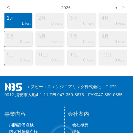
<
>
2026
▼
1月
2月
3月
4月
1
0
0
0
ts
ts
ts
ts
ts
ts
ts
ts
ts
ts
ts
ts
ts
ts
ts
ts
ts
st
st
st
Post
Posts
Posts
Posts
5月
6月
7月
8月
0
0
0
0
ts
ts
ts
ts
ts
ts
ts
ts
ts
ts
ts
ts
ts
ts
ts
ts
ts
st
st
st
Posts
Posts
Posts
Posts
9月
10月
11月
12月
0
0
0
0
ts
ts
ts
ts
ts
ts
ts
ts
ts
ts
ts
ts
ts
ts
ts
ts
ts
st
st
st
Posts
Posts
Posts
Posts
エヌビーエスエンジニアリング株式会社 〒279-
0012 浦安市入船4-1-11 TEL047-350-5675 FAX047-380-0685
事業内容
会社案内
消防設備点検
会社概要
防火対象物点検
理念