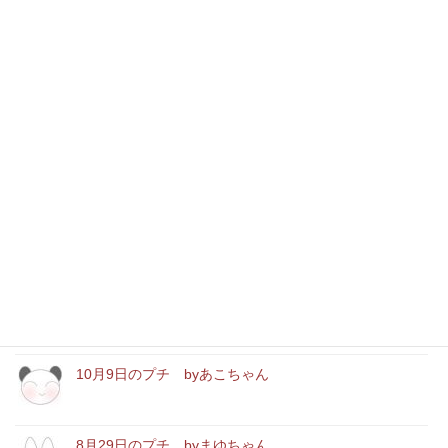
えびちゃんとしばしのお別れ（Ａ）
アーカイブ
12月18日のプチ byあこちゃん
11月20日のプチ byあこちゃん
10月17日のプチ byまゆちゃん
10月9日のプチ byあこちゃん
8月29日のプチ byまゆちゃん