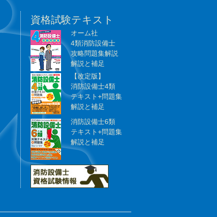
資格試験テキスト
オーム社
4類消防設備士
攻略問題集解説
解説と補足
【改定版】
消防設備士4類
テキスト+問題集
解説と補足
消防設備士6類
テキスト+問題集
解説と補足