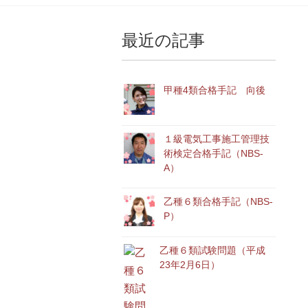
最近の記事
甲種4類合格手記 向後
１級電気工事施工管理技
術検定合格手記（NBS-
A）
乙種６類合格手記（NBS-
P）
乙種６類試験問題（平成
23年2月6日）