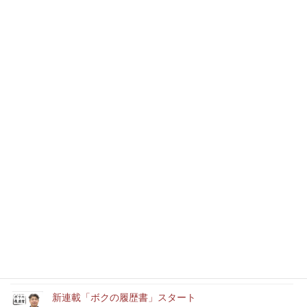
経験の積み重ねを大事に（F）
基本に戻って生まれた目標（W）
最近の記事
本年もどうぞよろしくお願いいたします
消防設備士実務経験者アルバイト募集中
「ユースエール認定企業」に認定されました。
新連載「ボクの履歴書」スタート