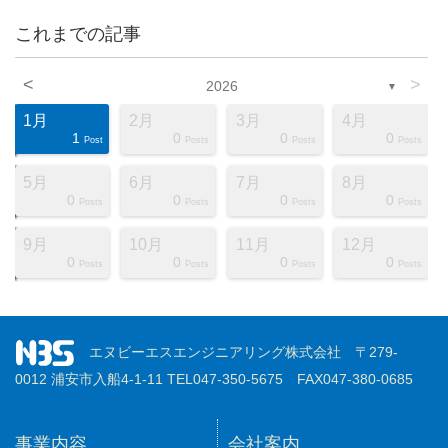
これまでの記事
<
>
2026
▼
1月
2月
3月
4月
1
0
0
0
ts
ts
ts
ts
ts
ts
ts
ts
ts
ts
ts
ts
ts
ts
ts
ts
ts
st
st
st
Post
Posts
Posts
Posts
5月
6月
7月
8月
0
0
0
0
ts
ts
ts
ts
ts
ts
ts
ts
ts
ts
ts
ts
ts
ts
ts
ts
ts
st
st
st
Posts
Posts
Posts
Posts
9月
10月
11月
12月
0
0
0
0
ts
ts
ts
ts
ts
ts
ts
ts
ts
ts
ts
ts
ts
ts
ts
ts
ts
st
st
st
Posts
Posts
Posts
Posts
エヌビーエスエンジニアリング株式会社 〒279-
0012 浦安市入船4-1-11 TEL047-350-5675 FAX047-380-0685
事業内容
会社案内