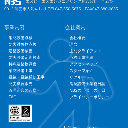
エヌビーエスエンジニアリング株式会社 〒279-
0012 浦安市入船4-1-11 TEL047-350-5675 FAX047-380-0685
事業内容
会社案内
消防設備点検
会社概要
防火対象物点検
理念
建築設備検査
主なクライアント
防火設備定期検査
点検工事実績
特殊建築物調査
アクセスマップ
消防設備工事
スタッフ紹介
電気・電気通信工事
リクルート
防災機器販売
消防設備士業務日誌
管理組合の皆様へ
NBSの「僕」の一日
FAQ
プライバシーポリシー