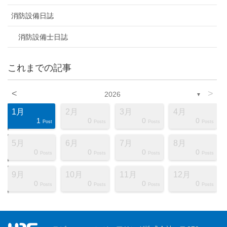
消防設備日誌
消防設備士日誌
これまでの記事
<
>
2026
▼
1月
2月
3月
4月
1
0
0
0
ts
ts
ts
ts
ts
ts
ts
ts
ts
ts
ts
ts
ts
ts
ts
ts
ts
st
st
st
Post
Posts
Posts
Posts
5月
6月
7月
8月
0
0
0
0
ts
ts
ts
ts
ts
ts
ts
ts
ts
ts
ts
ts
ts
ts
ts
ts
ts
st
st
st
Posts
Posts
Posts
Posts
9月
10月
11月
12月
0
0
0
0
ts
ts
ts
ts
ts
ts
ts
ts
ts
ts
ts
ts
ts
ts
ts
ts
ts
st
st
st
Posts
Posts
Posts
Posts