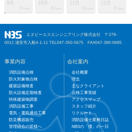
9月
10月
11月
12月
0
0
0
0
ts
ts
ts
ts
ts
ts
ts
ts
ts
ts
ts
ts
ts
ts
ts
ts
ts
st
st
st
Posts
Posts
Posts
Posts
エヌビーエスエンジニアリング株式会社 〒279-
0012 浦安市入船4-1-11 TEL047-350-5675 FAX047-380-0685
事業内容
会社案内
消防設備点検
会社概要
防火対象物点検
理念
建築設備検査
主なクライアント
防火設備定期検査
点検工事実績
特殊建築物調査
アクセスマップ
消防設備工事
スタッフ紹介
電気・電気通信工事
リクルート
防災機器販売
消防設備士業務日誌
管理組合の皆様へ
NBSの「僕」の一日