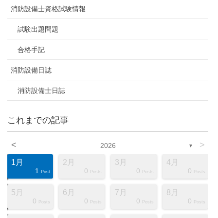
消防設備士資格試験情報
試験出題問題
合格手記
消防設備日誌
消防設備士日誌
これまでの記事
<
>
2026
▼
1月
2月
3月
4月
1
0
0
0
ts
ts
ts
ts
ts
ts
ts
ts
ts
ts
ts
ts
ts
ts
ts
ts
ts
st
st
st
Post
Posts
Posts
Posts
5月
6月
7月
8月
0
0
0
0
ts
ts
ts
ts
ts
ts
ts
ts
ts
ts
ts
ts
ts
ts
ts
ts
ts
st
st
st
Posts
Posts
Posts
Posts